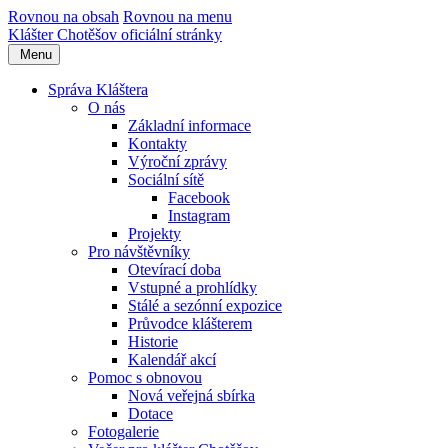
Rovnou na obsah
Rovnou na menu
Klášter Chotěšov
oficiální stránky
Menu
Správa Kláštera
O nás
Základní informace
Kontakty
Výroční zprávy
Sociální sítě
Facebook
Instagram
Projekty
Pro návštěvníky
Otevírací doba
Vstupné a prohlídky
Stálé a sezónní expozice
Průvodce klášterem
Historie
Kalendář akcí
Pomoc s obnovou
Nová veřejná sbírka
Dotace
Fotogalerie