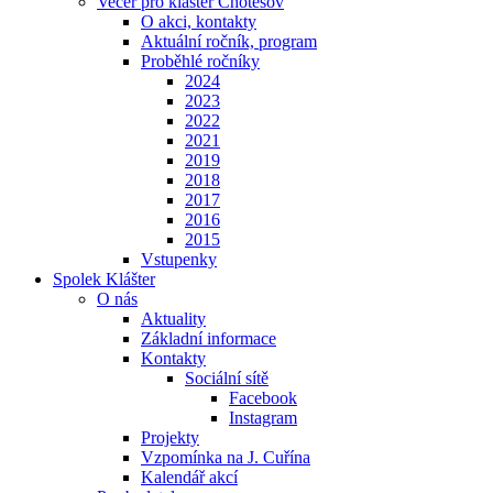
Večer pro klášter Chotěšov
O akci, kontakty
Aktuální ročník, program
Proběhlé ročníky
2024
2023
2022
2021
2019
2018
2017
2016
2015
Vstupenky
Spolek Klášter
O nás
Aktuality
Základní informace
Kontakty
Sociální sítě
Facebook
Instagram
Projekty
Vzpomínka na J. Cuřína
Kalendář akcí