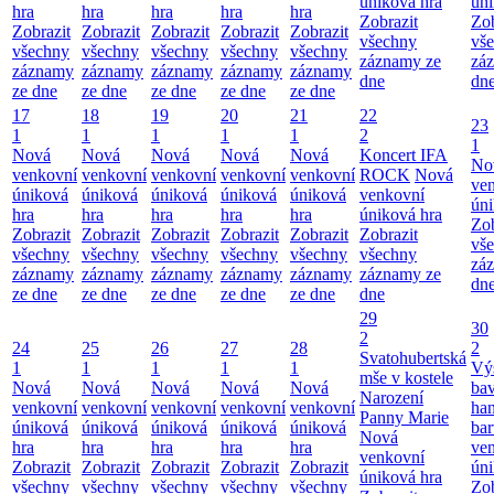
úniková hra
úni
hra
hra
hra
hra
hra
Zobrazit
Zob
Zobrazit
Zobrazit
Zobrazit
Zobrazit
Zobrazit
všechny
vš
všechny
všechny
všechny
všechny
všechny
záznamy ze
zá
záznamy
záznamy
záznamy
záznamy
záznamy
dne
dn
ze dne
ze dne
ze dne
ze dne
ze dne
17
18
19
20
21
22
23
1
1
1
1
1
2
1
Nová
Nová
Nová
Nová
Nová
Koncert IFA
No
venkovní
venkovní
venkovní
venkovní
venkovní
ROCK
Nová
ve
úniková
úniková
úniková
úniková
úniková
venkovní
úni
hra
hra
hra
hra
hra
úniková hra
Zob
Zobrazit
Zobrazit
Zobrazit
Zobrazit
Zobrazit
Zobrazit
vš
všechny
všechny
všechny
všechny
všechny
všechny
zá
záznamy
záznamy
záznamy
záznamy
záznamy
záznamy ze
dn
ze dne
ze dne
ze dne
ze dne
ze dne
dne
29
30
2
24
25
26
27
28
2
Svatohubertská
1
1
1
1
1
Vý
mše v kostele
Nová
Nová
Nová
Nová
Nová
bav
Narození
venkovní
venkovní
venkovní
venkovní
venkovní
ha
Panny Marie
úniková
úniková
úniková
úniková
úniková
bar
Nová
hra
hra
hra
hra
hra
ve
venkovní
Zobrazit
Zobrazit
Zobrazit
Zobrazit
Zobrazit
úni
úniková hra
všechny
všechny
všechny
všechny
všechny
Zob