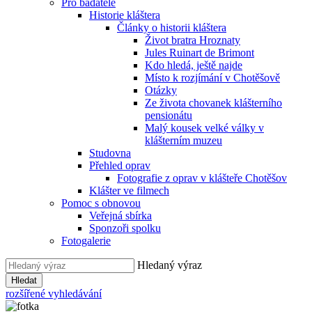
Pro badatele
Historie kláštera
Články o historii kláštera
Život bratra Hroznaty
Jules Ruinart de Brimont
Kdo hledá, ještě najde
Místo k rozjímání v Chotěšově
Otázky
Ze života chovanek klášterního
pensionátu
Malý kousek velké války v
klášterním muzeu
Studovna
Přehled oprav
Fotografie z oprav v klášteře Chotěšov
Klášter ve filmech
Pomoc s obnovou
Veřejná sbírka
Sponzoři spolku
Fotogalerie
Hledaný výraz
Hledat
rozšířené vyhledávání