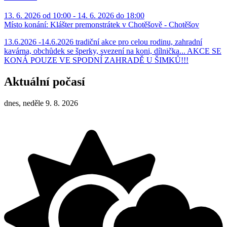
13. 6. 2026 od 10:00 - 14. 6. 2026 do 18:00
Místo konání:
Klášter premonstrátek v Chotěšově - Chotěšov
13.6.2026 -14.6.2026 tradiční akce pro celou rodinu, zahradní
kavárna, obchůdek se šperky, svezení na koni, dílnička... AKCE SE
KONÁ POUZE VE SPODNÍ ZAHRADĚ U ŠIMKŮ!!!
Aktuální počasí
dnes, neděle 9. 8. 2026