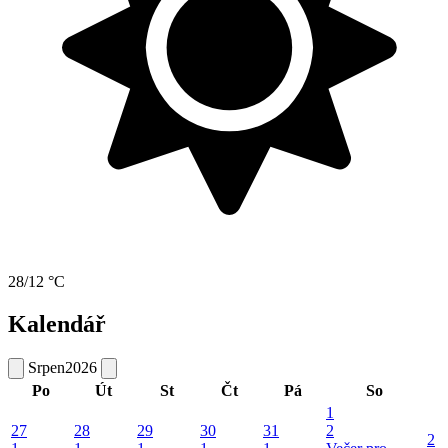
28/12 °C
Kalendář
Srpen
2026
Po
Út
St
Čt
Pá
So
1
27
28
29
30
31
2
2