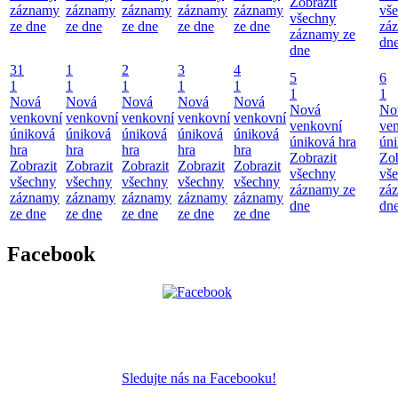
Zobrazit
záznamy
záznamy
záznamy
záznamy
záznamy
vš
všechny
ze dne
ze dne
ze dne
ze dne
ze dne
zá
záznamy ze
dn
dne
31
1
2
3
4
5
6
1
1
1
1
1
1
1
Nová
Nová
Nová
Nová
Nová
Nová
No
venkovní
venkovní
venkovní
venkovní
venkovní
venkovní
ve
úniková
úniková
úniková
úniková
úniková
úniková hra
úni
hra
hra
hra
hra
hra
Zobrazit
Zob
Zobrazit
Zobrazit
Zobrazit
Zobrazit
Zobrazit
všechny
vš
všechny
všechny
všechny
všechny
všechny
záznamy ze
zá
záznamy
záznamy
záznamy
záznamy
záznamy
dne
dn
ze dne
ze dne
ze dne
ze dne
ze dne
Facebook
Sledujte nás na Facebooku!