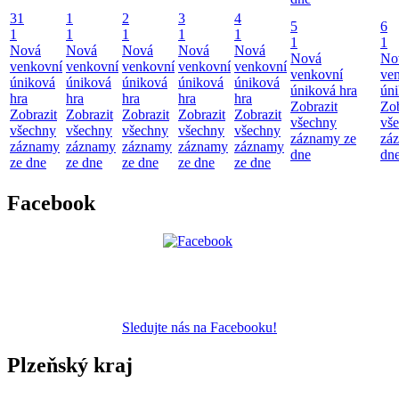
31
1
2
3
4
5
6
1
1
1
1
1
1
1
Nová
Nová
Nová
Nová
Nová
Nová
No
venkovní
venkovní
venkovní
venkovní
venkovní
venkovní
ve
úniková
úniková
úniková
úniková
úniková
úniková hra
úni
hra
hra
hra
hra
hra
Zobrazit
Zob
Zobrazit
Zobrazit
Zobrazit
Zobrazit
Zobrazit
všechny
vš
všechny
všechny
všechny
všechny
všechny
záznamy ze
zá
záznamy
záznamy
záznamy
záznamy
záznamy
dne
dn
ze dne
ze dne
ze dne
ze dne
ze dne
Facebook
Sledujte nás na Facebooku!
Plzeňský kraj