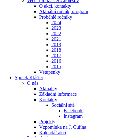
Večer pro klášter Chotěšov
O akci, kontakty
Aktuální ročník, program
Proběhlé ročníky
2024
2023
2022
2021
2019
2018
2017
2016
2015
Vstupenky
Spolek Klášter
O nás
Aktuality
Základní informace
Kontakty
Sociální sítě
Facebook
Instagram
Projekty
Vzpomínka na J. Cuřína
Kalendář akcí