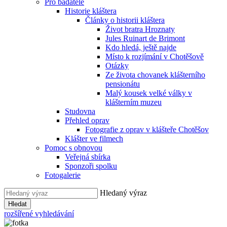
Pro badatele
Historie kláštera
Články o historii kláštera
Život bratra Hroznaty
Jules Ruinart de Brimont
Kdo hledá, ještě najde
Místo k rozjímání v Chotěšově
Otázky
Ze života chovanek klášterního
pensionátu
Malý kousek velké války v
klášterním muzeu
Studovna
Přehled oprav
Fotografie z oprav v klášteře Chotěšov
Klášter ve filmech
Pomoc s obnovou
Veřejná sbírka
Sponzoři spolku
Fotogalerie
Hledaný výraz
Hledat
rozšířené vyhledávání