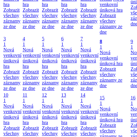
úni
hra
hra
hra
hra
hra
venkovní
Zob
Zobrazit
Zobrazit
Zobrazit
Zobrazit
Zobrazit
úniková hra
vš
všechny
všechny
všechny
všechny
všechny
Zobrazit
zá
záznamy
záznamy
záznamy
záznamy
záznamy
všechny
dn
ze dne
ze dne
ze dne
ze dne
ze dne
záznamy ze
dne
3
4
5
6
7
8
9
1
1
1
1
1
1
1
Nová
Nová
Nová
Nová
Nová
Nová
No
venkovní
venkovní
venkovní
venkovní
venkovní
venkovní
ve
úniková
úniková
úniková
úniková
úniková
úniková hra
úni
hra
hra
hra
hra
hra
Zobrazit
Zob
Zobrazit
Zobrazit
Zobrazit
Zobrazit
Zobrazit
všechny
vš
všechny
všechny
všechny
všechny
všechny
záznamy ze
zá
záznamy
záznamy
záznamy
záznamy
záznamy
dne
dn
ze dne
ze dne
ze dne
ze dne
ze dne
10
11
12
13
14
15
16
1
1
1
1
1
1
1
Nová
Nová
Nová
Nová
Nová
Nová
No
venkovní
venkovní
venkovní
venkovní
venkovní
venkovní
ve
úniková
úniková
úniková
úniková
úniková
úniková hra
úni
hra
hra
hra
hra
hra
Zobrazit
Zob
Zobrazit
Zobrazit
Zobrazit
Zobrazit
Zobrazit
všechny
vš
všechny
všechny
všechny
všechny
všechny
záznamy ze
zá