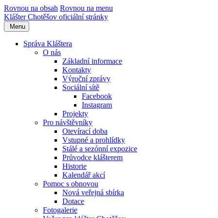
Rovnou na obsah
Rovnou na menu
Klášter Chotěšov
oficiální stránky
Menu
Správa Kláštera
O nás
Základní informace
Kontakty
Výroční zprávy
Sociální sítě
Facebook
Instagram
Projekty
Pro návštěvníky
Otevírací doba
Vstupné a prohlídky
Stálé a sezónní expozice
Průvodce klášterem
Historie
Kalendář akcí
Pomoc s obnovou
Nová veřejná sbírka
Dotace
Fotogalerie