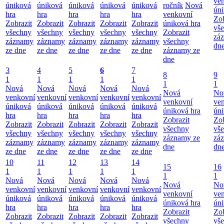
ve
úniková
úniková
úniková
úniková
úniková
ročník
Nová
úni
hra
hra
hra
hra
hra
venkovní
Zob
Zobrazit
Zobrazit
Zobrazit
Zobrazit
Zobrazit
úniková hra
vš
všechny
všechny
všechny
všechny
všechny
Zobrazit
zá
záznamy
záznamy
záznamy
záznamy
záznamy
všechny
dn
ze dne
ze dne
ze dne
ze dne
ze dne
záznamy ze
dne
3
4
5
6
7
8
9
1
1
1
1
1
1
1
Nová
Nová
Nová
Nová
Nová
Nová
No
venkovní
venkovní
venkovní
venkovní
venkovní
venkovní
ve
úniková
úniková
úniková
úniková
úniková
úniková hra
úni
hra
hra
hra
hra
hra
Zobrazit
Zob
Zobrazit
Zobrazit
Zobrazit
Zobrazit
Zobrazit
všechny
vš
všechny
všechny
všechny
všechny
všechny
záznamy ze
zá
záznamy
záznamy
záznamy
záznamy
záznamy
dne
dn
ze dne
ze dne
ze dne
ze dne
ze dne
10
11
12
13
14
15
16
1
1
1
1
1
1
1
Nová
Nová
Nová
Nová
Nová
Nová
No
venkovní
venkovní
venkovní
venkovní
venkovní
venkovní
ve
úniková
úniková
úniková
úniková
úniková
úniková hra
úni
hra
hra
hra
hra
hra
Zobrazit
Zob
Zobrazit
Zobrazit
Zobrazit
Zobrazit
Zobrazit
všechny
vš