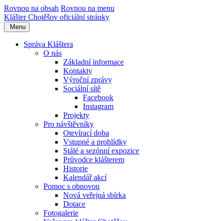
Rovnou na obsah
Rovnou na menu
Klášter Chotěšov
oficiální stránky
Menu
Správa Kláštera
O nás
Základní informace
Kontakty
Výroční zprávy
Sociální sítě
Facebook
Instagram
Projekty
Pro návštěvníky
Otevírací doba
Vstupné a prohlídky
Stálé a sezónní expozice
Průvodce klášterem
Historie
Kalendář akcí
Pomoc s obnovou
Nová veřejná sbírka
Dotace
Fotogalerie