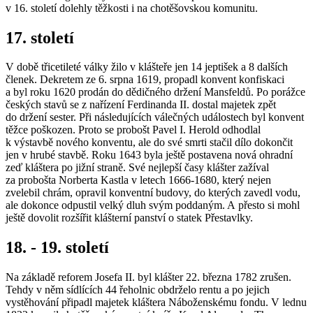
v 16. století dolehly těžkosti i na chotěšovskou komunitu.
17. století
V době třicetileté války žilo v klášteře jen 14 jeptišek a 8 dalších
členek. Dekretem ze 6. srpna 1619, propadl konvent konfiskaci
a byl roku 1620 prodán do dědičného držení Mansfeldů. Po porážce
českých stavů se z nařízení Ferdinanda II. dostal majetek zpět
do držení sester. Při následujících válečných událostech byl konvent
těžce poškozen. Proto se probošt Pavel I. Herold odhodlal
k výstavbě nového konventu, ale do své smrti stačil dílo dokončit
jen v hrubé stavbě. Roku 1643 byla ještě postavena nová ohradní
zeď kláštera po jižní straně. Své nejlepší časy klášter zažíval
za probošta Norberta Kastla v letech 1666-1680, který nejen
zvelebil chrám, opravil konventní budovy, do kterých zavedl vodu,
ale dokonce odpustil velký dluh svým poddaným. A přesto si mohl
ještě dovolit rozšířit klášterní panství o statek Přestavlky.
18. - 19. století
Na základě reforem Josefa II. byl klášter 22. března 1782 zrušen.
Tehdy v něm sídlících 44 řeholnic obdrželo rentu a po jejich
vystěhování připadl majetek kláštera Náboženskému fondu. V lednu