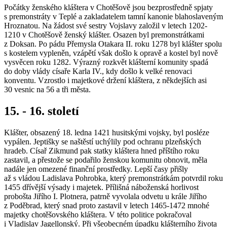
Počátky ženského kláštera v Chotěšově jsou bezprostředně spjaty
s premonstráty v Teplé a zakladatelem tamní kanonie blahoslaveným
Hroznatou. Na žádost své sestry Vojslavy založil v letech 1202-
1210 v Chotěšově ženský klášter. Osazen byl premonstrátkami
z Doksan. Po pádu Přemysla Otakara II. roku 1278 byl klášter spolu
s kostelem vypleněn, vzápětí však došlo k opravě a kostel byl nově
vysvěcen roku 1282. Výrazný rozkvět klášterní komunity spadá
do doby vlády císaře Karla IV., kdy došlo k velké renovaci
konventu. Vzrostlo i majetkové držení kláštera, z někdejších asi
30 vesnic na 56 a tři města.
15. - 16. století
Klášter, obsazený 18. ledna 1421 husitskými vojsky, byl posléze
vypálen. Jeptišky se naštěstí uchýlily pod ochranu plzeňských
hradeb. Císař Zikmund pak statky kláštera hned příštího roku
zastavil, a přestože se podařilo ženskou komunitu obnovit, měla
nadále jen omezené finanční prostředky. Lepší časy přišly
až s vládou Ladislava Pohrobka, který premonstrátkám potvrdil roku
1455 dřívější výsady i majetek. Přílišná náboženská horlivost
probošta Jiřího I. Plotnera, patrně vyvolala odvetu u krále Jiřího
z Poděbrad, který snad proto zastavil v letech 1465-1472 mnohé
majetky chotěšovského kláštera. V této politice pokračoval
i Vladislav Jagellonský. Při všeobecném úpadku klášterního života