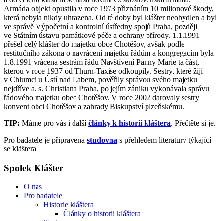
Armáda objekt opustila v roce 1973 přiznáním 10 milionové škody,
která nebyla nikdy uhrazena. Od té doby byl klášter neobydlen a byl
ve správě Výpočetní a kontrolní ústředny spojů Praha, později
ve Státním ústavu památkové péče a ochrany přírody. 1.1.1991
přešel celý klášter do majetku obce Chotěšov, avšak podle
restitučního zákona o navrácení majetku řádům a kongregacím byla
1.8.1991 vrácena sestrám řádu Navštívení Panny Marie ta část,
kterou v roce 1937 od Thurn-Taxise odkoupily. Sestry, které žijí
v Chlumci u Ústí nad Labem, pověřily správou svého majetku
nejdříve a. s. Christiana Praha, po jejím zániku vykonávala správu
řádového majetku obec Chotěšov. V roce 2002 darovaly sestry
konvent obci Chotěšov a zahrady Biskupství plzeňskému.
TIP:
Máme pro vás i další
články k historii kláštera
. Přečtěte si je.
Pro badatele je připravena
studovna
s přehledem literatury týkající
se kláštera.
Spolek Klášter
O nás
Pro badatele
Historie kláštera
Články o historii kláštera