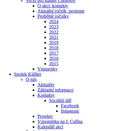
Večer pro klášter Chotěšov
O akci, kontakty
Aktuální ročník, program
Proběhlé ročníky
2024
2023
2022
2021
2019
2018
2017
2016
2015
Vstupenky
Spolek Klášter
O nás
Aktuality
Základní informace
Kontakty
Sociální sítě
Facebook
Instagram
Projekty
Vzpomínka na J. Cuřína
Kalendář akcí