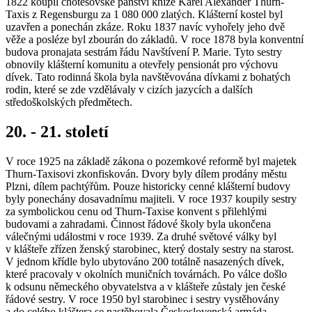
1822 koupil chotěšovské panství kníže Karel Alexander Thurn-
Taxis z Regensburgu za 1 080 000 zlatých. Klášterní kostel byl
uzavřen a ponechán zkáze. Roku 1837 navíc vyhořely jeho dvě
věže a posléze byl zbourán do základů. V roce 1878 byla konventní
budova pronajata sestrám řádu Navštívení P. Marie. Tyto sestry
obnovily klášterní komunitu a otevřely pensionát pro výchovu
dívek. Tato rodinná škola byla navštěvována dívkami z bohatých
rodin, které se zde vzdělávaly v cizích jazycích a dalších
středoškolských předmětech.
20. - 21. století
V roce 1925 na základě zákona o pozemkové reformě byl majetek
Thurn-Taxisovi zkonfiskován. Dvory byly dílem prodány městu
Plzni, dílem pachtýřům. Pouze historicky cenné klášterní budovy
byly ponechány dosavadnímu majiteli. V roce 1937 koupily sestry
za symbolickou cenu od Thurn-Taxise konvent s přilehlými
budovami a zahradami. Činnost řádové školy byla ukončena
válečnými událostmi v roce 1939. Za druhé světové války byl
v klášteře zřízen ženský starobinec, který dostaly sestry na starost.
V jednom křídle bylo ubytováno 200 totálně nasazených dívek,
které pracovaly v okolních muničních továrnách. Po válce došlo
k odsunu německého obyvatelstva a v klášteře zůstaly jen české
řádové sestry. V roce 1950 byl starobinec i sestry vystěhovány
a do celého kláštera se nastěhovala Československá armáda.