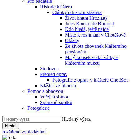
Pro badatele
Historie kláštera
Články o historii kláštera
Život bratra Hroznaty
Jules Ruinart de Brimont
Kdo hledá, ještě najde
Místo k rozjímání v Chotěšově
Otázky
Ze života chovanek klášterního
pensionátu
Malý kousek velké války v
klášterním muzeu
Studovna
Přehled oprav
Fotografie z oprav v klášteře Chotěšov
Klášter ve filmech
Pomoc s obnovou
Veřejná sbírka
Sponzoři spolku
Fotogalerie
Hledaný výraz
Hledat
rozšířené vyhledávání