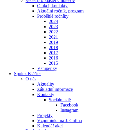
Večer pro klášter Chotěšov
O akci, kontakty
Aktuální ročník, program
Proběhlé ročníky
2024
2023
2022
2021
2019
2018
2017
2016
2015
Vstupenky
Spolek Klášter
O nás
Aktuality
Základní informace
Kontakty
Sociální sítě
Facebook
Instagram
Projekty
Vzpomínka na J. Cuřína
Kalendář akcí