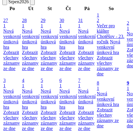
Srpen
2026
Po
Út
St
Čt
Pá
So
1
27
28
29
30
31
2
2
1
1
1
1
1
Večer pro
1
Nová
Nová
Nová
Nová
Nová
klášter
No
venkovní
venkovní
venkovní
venkovní
venkovní
Chotěšov - 23.
ve
úniková
úniková
úniková
úniková
úniková
ročník
Nová
úni
hra
hra
hra
hra
hra
venkovní
Zob
Zobrazit
Zobrazit
Zobrazit
Zobrazit
Zobrazit
úniková hra
vš
všechny
všechny
všechny
všechny
všechny
Zobrazit
zá
záznamy
záznamy
záznamy
záznamy
záznamy
všechny
dn
ze dne
ze dne
ze dne
ze dne
ze dne
záznamy ze
dne
3
4
5
6
7
8
9
1
1
1
1
1
1
1
Nová
Nová
Nová
Nová
Nová
Nová
No
venkovní
venkovní
venkovní
venkovní
venkovní
venkovní
ve
úniková
úniková
úniková
úniková
úniková
úniková hra
úni
hra
hra
hra
hra
hra
Zobrazit
Zob
Zobrazit
Zobrazit
Zobrazit
Zobrazit
Zobrazit
všechny
vš
všechny
všechny
všechny
všechny
všechny
záznamy ze
zá
záznamy
záznamy
záznamy
záznamy
záznamy
dne
dn
ze dne
ze dne
ze dne
ze dne
ze dne