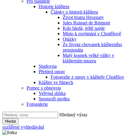
Pro badatele
Historie kláštera
Články o historii kláštera
Život bratra Hroznaty
Jules Ruinart de Brimont
Kdo hledá, ještě najde
Místo k rozjímání v Chotěšově
Otázky
Ze života chovanek klášterního
pensionátu
Malý kousek velké války v
klášterním muzeu
Studovna
Přehled oprav
Fotografie z oprav v klášteře Chotěšov
Klášter ve filmech
Pomoc s obnovou
Veřejná sbírka
Sponzoři spolku
Fotogalerie
Hledaný výraz
Hledat
rozšířené vyhledávání