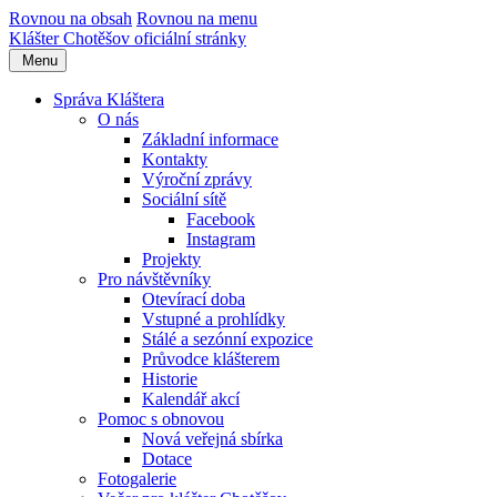
Rovnou na obsah
Rovnou na menu
Klášter Chotěšov
oficiální stránky
Menu
Správa Kláštera
O nás
Základní informace
Kontakty
Výroční zprávy
Sociální sítě
Facebook
Instagram
Projekty
Pro návštěvníky
Otevírací doba
Vstupné a prohlídky
Stálé a sezónní expozice
Průvodce klášterem
Historie
Kalendář akcí
Pomoc s obnovou
Nová veřejná sbírka
Dotace
Fotogalerie