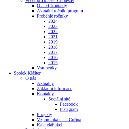
Večer pro klášter Chotěšov
O akci, kontakty
Aktuální ročník, program
Proběhlé ročníky
2024
2023
2022
2021
2019
2018
2017
2016
2015
Vstupenky
Spolek Klášter
O nás
Aktuality
Základní informace
Kontakty
Sociální sítě
Facebook
Instagram
Projekty
Vzpomínka na J. Cuřína
Kalendář akcí