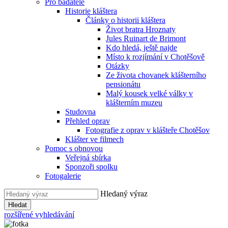
Pro badatele
Historie kláštera
Články o historii kláštera
Život bratra Hroznaty
Jules Ruinart de Brimont
Kdo hledá, ještě najde
Místo k rozjímání v Chotěšově
Otázky
Ze života chovanek klášterního
pensionátu
Malý kousek velké války v
klášterním muzeu
Studovna
Přehled oprav
Fotografie z oprav v klášteře Chotěšov
Klášter ve filmech
Pomoc s obnovou
Veřejná sbírka
Sponzoři spolku
Fotogalerie
Hledaný výraz
Hledat
rozšířené vyhledávání