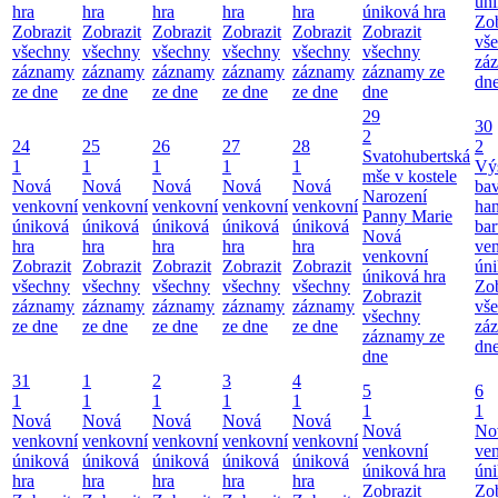
úni
hra
hra
hra
hra
hra
úniková hra
Zob
Zobrazit
Zobrazit
Zobrazit
Zobrazit
Zobrazit
Zobrazit
vš
všechny
všechny
všechny
všechny
všechny
všechny
zá
záznamy
záznamy
záznamy
záznamy
záznamy
záznamy ze
dn
ze dne
ze dne
ze dne
ze dne
ze dne
dne
29
30
2
24
25
26
27
28
2
Svatohubertská
1
1
1
1
1
Vý
mše v kostele
Nová
Nová
Nová
Nová
Nová
bav
Narození
venkovní
venkovní
venkovní
venkovní
venkovní
ha
Panny Marie
úniková
úniková
úniková
úniková
úniková
bar
Nová
hra
hra
hra
hra
hra
ve
venkovní
Zobrazit
Zobrazit
Zobrazit
Zobrazit
Zobrazit
úni
úniková hra
všechny
všechny
všechny
všechny
všechny
Zob
Zobrazit
záznamy
záznamy
záznamy
záznamy
záznamy
vš
všechny
ze dne
ze dne
ze dne
ze dne
ze dne
zá
záznamy ze
dn
dne
31
1
2
3
4
5
6
1
1
1
1
1
1
1
Nová
Nová
Nová
Nová
Nová
Nová
No
venkovní
venkovní
venkovní
venkovní
venkovní
venkovní
ve
úniková
úniková
úniková
úniková
úniková
úniková hra
úni
hra
hra
hra
hra
hra
Zobrazit
Zob