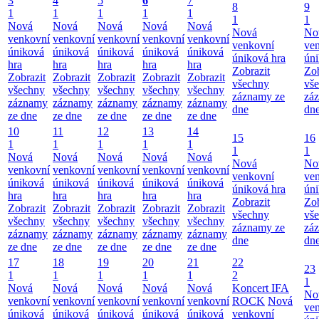
3
4
5
6
7
8
9
1
1
1
1
1
1
1
Nová
Nová
Nová
Nová
Nová
Nová
No
venkovní
venkovní
venkovní
venkovní
venkovní
venkovní
ve
úniková
úniková
úniková
úniková
úniková
úniková hra
úni
hra
hra
hra
hra
hra
Zobrazit
Zob
Zobrazit
Zobrazit
Zobrazit
Zobrazit
Zobrazit
všechny
vš
všechny
všechny
všechny
všechny
všechny
záznamy ze
zá
záznamy
záznamy
záznamy
záznamy
záznamy
dne
dn
ze dne
ze dne
ze dne
ze dne
ze dne
10
11
12
13
14
15
16
1
1
1
1
1
1
1
Nová
Nová
Nová
Nová
Nová
Nová
No
venkovní
venkovní
venkovní
venkovní
venkovní
venkovní
ve
úniková
úniková
úniková
úniková
úniková
úniková hra
úni
hra
hra
hra
hra
hra
Zobrazit
Zob
Zobrazit
Zobrazit
Zobrazit
Zobrazit
Zobrazit
všechny
vš
všechny
všechny
všechny
všechny
všechny
záznamy ze
zá
záznamy
záznamy
záznamy
záznamy
záznamy
dne
dn
ze dne
ze dne
ze dne
ze dne
ze dne
17
18
19
20
21
22
23
1
1
1
1
1
2
1
Nová
Nová
Nová
Nová
Nová
Koncert IFA
No
venkovní
venkovní
venkovní
venkovní
venkovní
ROCK
Nová
ve
úniková
úniková
úniková
úniková
úniková
venkovní