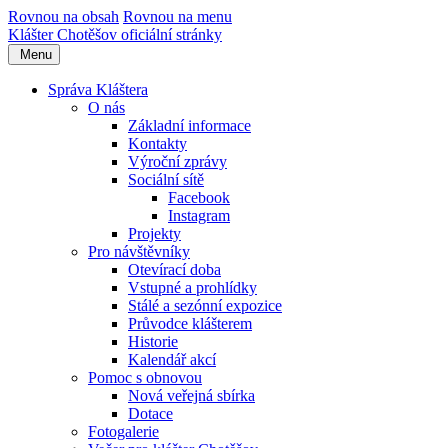
Rovnou na obsah
Rovnou na menu
Klášter Chotěšov
oficiální stránky
Menu
Správa Kláštera
O nás
Základní informace
Kontakty
Výroční zprávy
Sociální sítě
Facebook
Instagram
Projekty
Pro návštěvníky
Otevírací doba
Vstupné a prohlídky
Stálé a sezónní expozice
Průvodce klášterem
Historie
Kalendář akcí
Pomoc s obnovou
Nová veřejná sbírka
Dotace
Fotogalerie