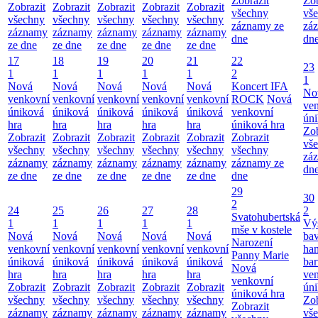
Zobrazit
Zob
Zobrazit
Zobrazit
Zobrazit
Zobrazit
Zobrazit
všechny
vš
všechny
všechny
všechny
všechny
všechny
záznamy ze
zá
záznamy
záznamy
záznamy
záznamy
záznamy
dne
dn
ze dne
ze dne
ze dne
ze dne
ze dne
17
18
19
20
21
22
23
1
1
1
1
1
2
1
Nová
Nová
Nová
Nová
Nová
Koncert IFA
No
venkovní
venkovní
venkovní
venkovní
venkovní
ROCK
Nová
ve
úniková
úniková
úniková
úniková
úniková
venkovní
úni
hra
hra
hra
hra
hra
úniková hra
Zob
Zobrazit
Zobrazit
Zobrazit
Zobrazit
Zobrazit
Zobrazit
vš
všechny
všechny
všechny
všechny
všechny
všechny
zá
záznamy
záznamy
záznamy
záznamy
záznamy
záznamy ze
dn
ze dne
ze dne
ze dne
ze dne
ze dne
dne
29
30
2
24
25
26
27
28
2
Svatohubertská
1
1
1
1
1
Vý
mše v kostele
Nová
Nová
Nová
Nová
Nová
bav
Narození
venkovní
venkovní
venkovní
venkovní
venkovní
ha
Panny Marie
úniková
úniková
úniková
úniková
úniková
bar
Nová
hra
hra
hra
hra
hra
ve
venkovní
Zobrazit
Zobrazit
Zobrazit
Zobrazit
Zobrazit
úni
úniková hra
všechny
všechny
všechny
všechny
všechny
Zob
Zobrazit
záznamy
záznamy
záznamy
záznamy
záznamy
vš