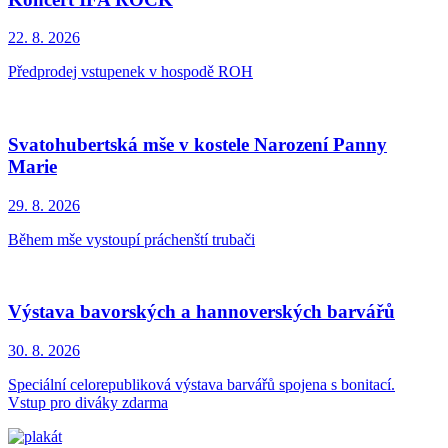
22. 8.
2026
Předprodej vstupenek v hospodě ROH
Svatohubertská mše v kostele Narození Panny
Marie
29. 8.
2026
Během mše vystoupí práchenští trubači
Výstava bavorských a hannoverských barvářů
30. 8.
2026
Speciální celorepubliková výstava barvářů spojena s bonitací.
Vstup pro diváky zdarma