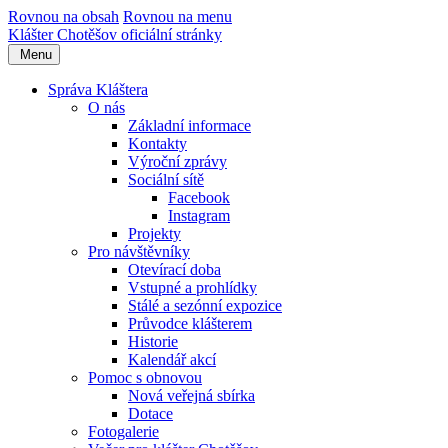
Rovnou na obsah
Rovnou na menu
Klášter Chotěšov
oficiální stránky
Menu
Správa Kláštera
O nás
Základní informace
Kontakty
Výroční zprávy
Sociální sítě
Facebook
Instagram
Projekty
Pro návštěvníky
Otevírací doba
Vstupné a prohlídky
Stálé a sezónní expozice
Průvodce klášterem
Historie
Kalendář akcí
Pomoc s obnovou
Nová veřejná sbírka
Dotace
Fotogalerie