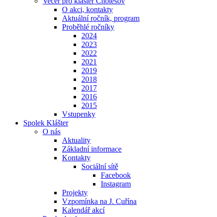
Večer pro klášter Chotěšov
O akci, kontakty
Aktuální ročník, program
Proběhlé ročníky
2024
2023
2022
2021
2019
2018
2017
2016
2015
Vstupenky
Spolek Klášter
O nás
Aktuality
Základní informace
Kontakty
Sociální sítě
Facebook
Instagram
Projekty
Vzpomínka na J. Cuřína
Kalendář akcí