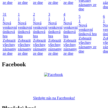
všechny
ze dne
ze dne
ze dne
ze dne
ze dne
zá
záznamy ze
dn
dne
31
1
2
3
4
5
6
1
1
1
1
1
1
1
Nová
Nová
Nová
Nová
Nová
Nová
No
venkovní
venkovní
venkovní
venkovní
venkovní
venkovní
ve
úniková
úniková
úniková
úniková
úniková
úniková hra
úni
hra
hra
hra
hra
hra
Zobrazit
Zob
Zobrazit
Zobrazit
Zobrazit
Zobrazit
Zobrazit
všechny
vš
všechny
všechny
všechny
všechny
všechny
záznamy ze
zá
záznamy
záznamy
záznamy
záznamy
záznamy
dne
dn
ze dne
ze dne
ze dne
ze dne
ze dne
Facebook
Sledujte nás na Facebooku!