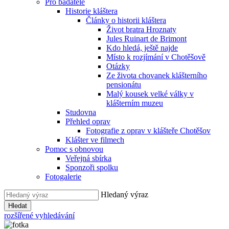
Pro badatele
Historie kláštera
Články o historii kláštera
Život bratra Hroznaty
Jules Ruinart de Brimont
Kdo hledá, ještě najde
Místo k rozjímání v Chotěšově
Otázky
Ze života chovanek klášterního
pensionátu
Malý kousek velké války v
klášterním muzeu
Studovna
Přehled oprav
Fotografie z oprav v klášteře Chotěšov
Klášter ve filmech
Pomoc s obnovou
Veřejná sbírka
Sponzoři spolku
Fotogalerie
Hledaný výraz
Hledat
rozšířené vyhledávání