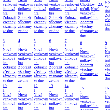
No
venkovní
venkovní
venkovní
venkovní
venkovní
Chotěšov - 23.
ve
úniková
úniková
úniková
úniková
úniková
ročník
Nová
úni
hra
hra
hra
hra
hra
venkovní
Zob
Zobrazit
Zobrazit
Zobrazit
Zobrazit
Zobrazit
úniková hra
vš
všechny
všechny
všechny
všechny
všechny
Zobrazit
zá
záznamy
záznamy
záznamy
záznamy
záznamy
všechny
dn
ze dne
ze dne
ze dne
ze dne
ze dne
záznamy ze
dne
3
4
5
6
7
8
9
1
1
1
1
1
1
1
Nová
Nová
Nová
Nová
Nová
Nová
No
venkovní
venkovní
venkovní
venkovní
venkovní
venkovní
ve
úniková
úniková
úniková
úniková
úniková
úniková hra
úni
hra
hra
hra
hra
hra
Zobrazit
Zob
Zobrazit
Zobrazit
Zobrazit
Zobrazit
Zobrazit
všechny
vš
všechny
všechny
všechny
všechny
všechny
záznamy ze
zá
záznamy
záznamy
záznamy
záznamy
záznamy
dne
dn
ze dne
ze dne
ze dne
ze dne
ze dne
10
11
12
13
14
15
16
1
1
1
1
1
1
1
Nová
Nová
Nová
Nová
Nová
Nová
No
venkovní
venkovní
venkovní
venkovní
venkovní
venkovní
ve
úniková
úniková
úniková
úniková
úniková
úniková hra
úni
hra
hra
hra
hra
hra