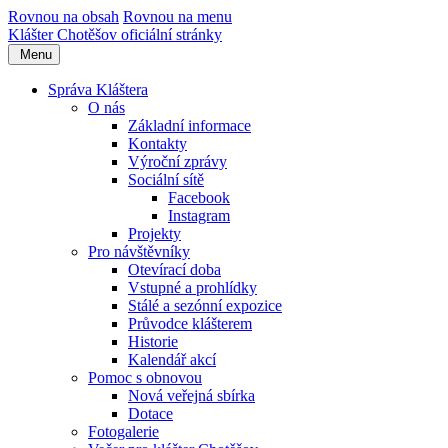
Rovnou na obsah
Rovnou na menu
Klášter Chotěšov
oficiální stránky
Menu
Správa Kláštera
O nás
Základní informace
Kontakty
Výroční zprávy
Sociální sítě
Facebook
Instagram
Projekty
Pro návštěvníky
Otevírací doba
Vstupné a prohlídky
Stálé a sezónní expozice
Průvodce klášterem
Historie
Kalendář akcí
Pomoc s obnovou
Nová veřejná sbírka
Dotace
Fotogalerie