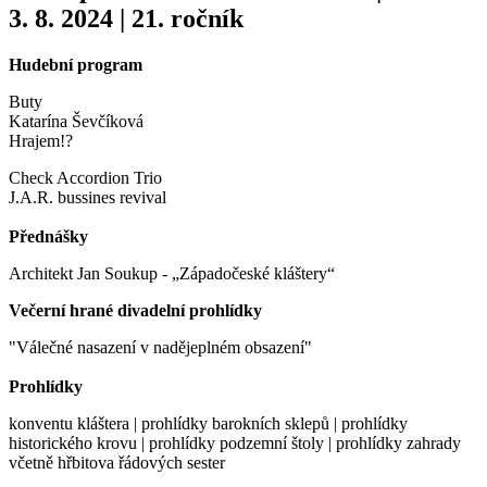
3. 8. 2024 | 21. ročník
Hudební program
Buty
Katarína Ševčíková
Hrajem!?
Check Accordion Trio
J.A.R. bussines revival
Přednášky
Architekt Jan Soukup - „Západočeské kláštery“
Večerní hrané divadelní prohlídky
"Válečné nasazení v nadějeplném obsazení"
Prohlídky
konventu kláštera | prohlídky barokních sklepů | prohlídky
historického krovu | prohlídky podzemní štoly | prohlídky zahrady
včetně hřbitova řádových sester