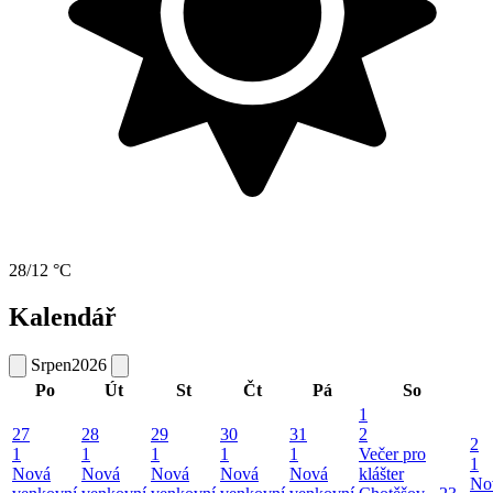
28/12 °C
Kalendář
Srpen
2026
Po
Út
St
Čt
Pá
So
1
27
28
29
30
31
2
2
1
1
1
1
1
Večer pro
1
Nová
Nová
Nová
Nová
Nová
klášter
No