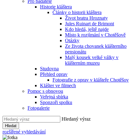
Pro badatele
Historie kláštera
Články o historii kláštera
Život bratra Hroznaty
Jules Ruinart de Brimont
Kdo hledá, ještě najde
Místo k rozjímání v Chotěšově
Otázky
Ze života chovanek klášterního
pensionátu
Malý kousek velké války v
klášterním muzeu
Studovna
Přehled oprav
Fotografie z oprav v klášteře Chotěšov
Klášter ve filmech
Pomoc s obnovou
Veřejná sbírka
Sponzoři spolku
Fotogalerie
Hledaný výraz
Hledat
rozšířené vyhledávání