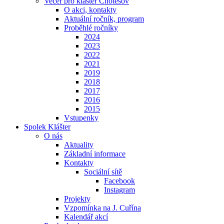
Večer pro klášter Chotěšov
O akci, kontakty
Aktuální ročník, program
Proběhlé ročníky
2024
2023
2022
2021
2019
2018
2017
2016
2015
Vstupenky
Spolek Klášter
O nás
Aktuality
Základní informace
Kontakty
Sociální sítě
Facebook
Instagram
Projekty
Vzpomínka na J. Cuřína
Kalendář akcí