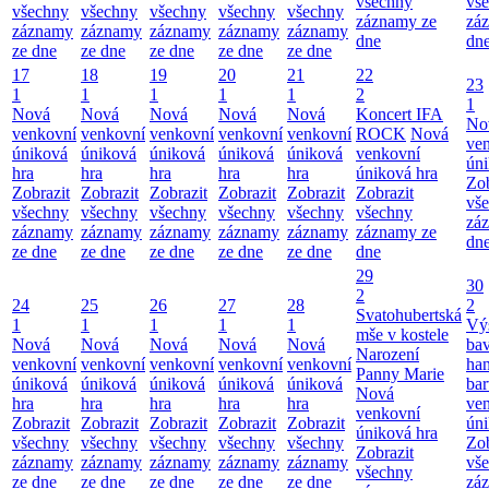
všechny
vš
všechny
všechny
všechny
všechny
všechny
záznamy ze
zá
záznamy
záznamy
záznamy
záznamy
záznamy
dne
dn
ze dne
ze dne
ze dne
ze dne
ze dne
17
18
19
20
21
22
23
1
1
1
1
1
2
1
Nová
Nová
Nová
Nová
Nová
Koncert IFA
No
venkovní
venkovní
venkovní
venkovní
venkovní
ROCK
Nová
ve
úniková
úniková
úniková
úniková
úniková
venkovní
úni
hra
hra
hra
hra
hra
úniková hra
Zob
Zobrazit
Zobrazit
Zobrazit
Zobrazit
Zobrazit
Zobrazit
vš
všechny
všechny
všechny
všechny
všechny
všechny
zá
záznamy
záznamy
záznamy
záznamy
záznamy
záznamy ze
dn
ze dne
ze dne
ze dne
ze dne
ze dne
dne
29
30
2
24
25
26
27
28
2
Svatohubertská
1
1
1
1
1
Vý
mše v kostele
Nová
Nová
Nová
Nová
Nová
bav
Narození
venkovní
venkovní
venkovní
venkovní
venkovní
ha
Panny Marie
úniková
úniková
úniková
úniková
úniková
bar
Nová
hra
hra
hra
hra
hra
ve
venkovní
Zobrazit
Zobrazit
Zobrazit
Zobrazit
Zobrazit
úni
úniková hra
všechny
všechny
všechny
všechny
všechny
Zob
Zobrazit
záznamy
záznamy
záznamy
záznamy
záznamy
vš
všechny
ze dne
ze dne
ze dne
ze dne
ze dne
zá