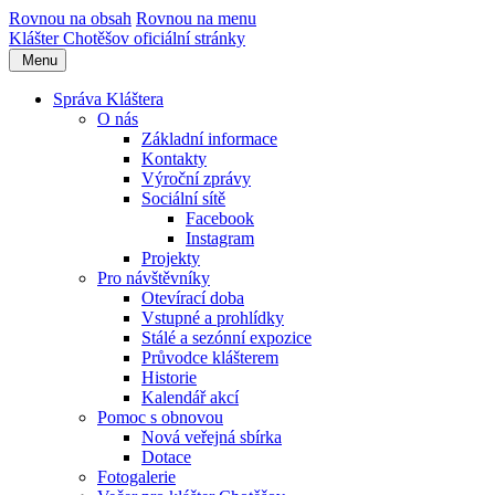
Rovnou na obsah
Rovnou na menu
Klášter Chotěšov
oficiální stránky
Menu
Správa Kláštera
O nás
Základní informace
Kontakty
Výroční zprávy
Sociální sítě
Facebook
Instagram
Projekty
Pro návštěvníky
Otevírací doba
Vstupné a prohlídky
Stálé a sezónní expozice
Průvodce klášterem
Historie
Kalendář akcí
Pomoc s obnovou
Nová veřejná sbírka
Dotace
Fotogalerie