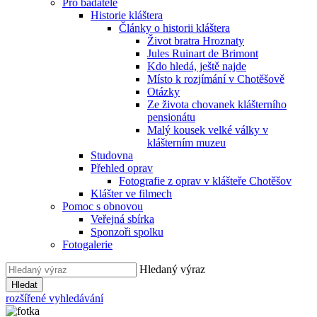
Pro badatele
Historie kláštera
Články o historii kláštera
Život bratra Hroznaty
Jules Ruinart de Brimont
Kdo hledá, ještě najde
Místo k rozjímání v Chotěšově
Otázky
Ze života chovanek klášterního
pensionátu
Malý kousek velké války v
klášterním muzeu
Studovna
Přehled oprav
Fotografie z oprav v klášteře Chotěšov
Klášter ve filmech
Pomoc s obnovou
Veřejná sbírka
Sponzoři spolku
Fotogalerie
Hledaný výraz
Hledat
rozšířené vyhledávání