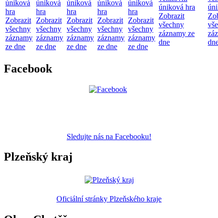
úniková
úniková
úniková
úniková
úniková
úniková hra
úni
hra
hra
hra
hra
hra
Zobrazit
Zob
Zobrazit
Zobrazit
Zobrazit
Zobrazit
Zobrazit
všechny
vš
všechny
všechny
všechny
všechny
všechny
záznamy ze
zá
záznamy
záznamy
záznamy
záznamy
záznamy
dne
dn
ze dne
ze dne
ze dne
ze dne
ze dne
Facebook
Sledujte nás na Facebooku!
Plzeňský kraj
Oficiální stránky Plzeňského kraje