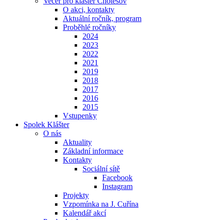
Večer pro klášter Chotěšov
O akci, kontakty
Aktuální ročník, program
Proběhlé ročníky
2024
2023
2022
2021
2019
2018
2017
2016
2015
Vstupenky
Spolek Klášter
O nás
Aktuality
Základní informace
Kontakty
Sociální sítě
Facebook
Instagram
Projekty
Vzpomínka na J. Cuřína
Kalendář akcí