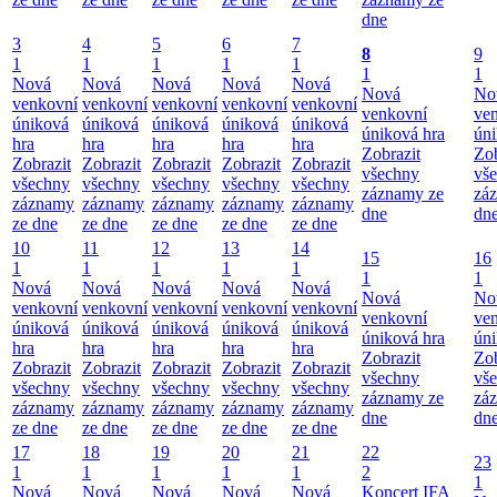
dne
3
4
5
6
7
8
9
1
1
1
1
1
1
1
Nová
Nová
Nová
Nová
Nová
Nová
No
venkovní
venkovní
venkovní
venkovní
venkovní
venkovní
ve
úniková
úniková
úniková
úniková
úniková
úniková hra
úni
hra
hra
hra
hra
hra
Zobrazit
Zob
Zobrazit
Zobrazit
Zobrazit
Zobrazit
Zobrazit
všechny
vš
všechny
všechny
všechny
všechny
všechny
záznamy ze
zá
záznamy
záznamy
záznamy
záznamy
záznamy
dne
dn
ze dne
ze dne
ze dne
ze dne
ze dne
10
11
12
13
14
15
16
1
1
1
1
1
1
1
Nová
Nová
Nová
Nová
Nová
Nová
No
venkovní
venkovní
venkovní
venkovní
venkovní
venkovní
ve
úniková
úniková
úniková
úniková
úniková
úniková hra
úni
hra
hra
hra
hra
hra
Zobrazit
Zob
Zobrazit
Zobrazit
Zobrazit
Zobrazit
Zobrazit
všechny
vš
všechny
všechny
všechny
všechny
všechny
záznamy ze
zá
záznamy
záznamy
záznamy
záznamy
záznamy
dne
dn
ze dne
ze dne
ze dne
ze dne
ze dne
17
18
19
20
21
22
23
1
1
1
1
1
2
1
Nová
Nová
Nová
Nová
Nová
Koncert IFA