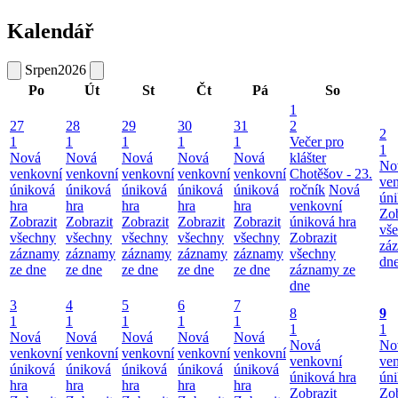
Kalendář
Srpen
2026
Po
Út
St
Čt
Pá
So
1
27
28
29
30
31
2
2
1
1
1
1
1
Večer pro
1
Nová
Nová
Nová
Nová
Nová
klášter
No
venkovní
venkovní
venkovní
venkovní
venkovní
Chotěšov - 23.
ve
úniková
úniková
úniková
úniková
úniková
ročník
Nová
úni
hra
hra
hra
hra
hra
venkovní
Zob
Zobrazit
Zobrazit
Zobrazit
Zobrazit
Zobrazit
úniková hra
vš
všechny
všechny
všechny
všechny
všechny
Zobrazit
zá
záznamy
záznamy
záznamy
záznamy
záznamy
všechny
dn
ze dne
ze dne
ze dne
ze dne
ze dne
záznamy ze
dne
3
4
5
6
7
8
9
1
1
1
1
1
1
1
Nová
Nová
Nová
Nová
Nová
Nová
No
venkovní
venkovní
venkovní
venkovní
venkovní
venkovní
ve
úniková
úniková
úniková
úniková
úniková
úniková hra
úni
hra
hra
hra
hra
hra
Zobrazit
Zob