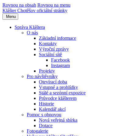
Rovnou na obsah
Rovnou na menu
Klášter Chotěšov
oficiální stránky
Menu
Správa Kláštera
O nás
Základní informace
Kontakty
Výroční zprávy
Sociální sítě
Facebook
Instagram
Projekty
Pro návštěvníky
Otevírací doba
Vstupné a prohlídky
Stálé a sezónní expozice
Průvodce klášterem
Historie
Kalendář akcí
Pomoc s obnovou
Nová veřejná sbírka
Dotace
Fotogalerie