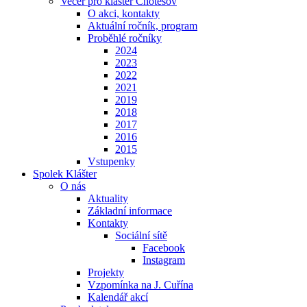
Večer pro klášter Chotěšov
O akci, kontakty
Aktuální ročník, program
Proběhlé ročníky
2024
2023
2022
2021
2019
2018
2017
2016
2015
Vstupenky
Spolek Klášter
O nás
Aktuality
Základní informace
Kontakty
Sociální sítě
Facebook
Instagram
Projekty
Vzpomínka na J. Cuřína
Kalendář akcí