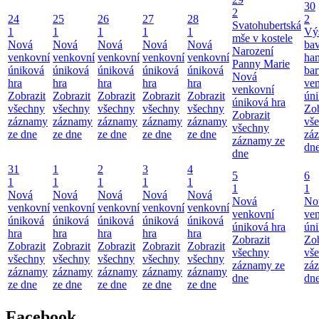
30
2
24
25
26
27
28
2
Svatohubertská
1
1
1
1
1
Vý
mše v kostele
Nová
Nová
Nová
Nová
Nová
bav
Narození
venkovní
venkovní
venkovní
venkovní
venkovní
ha
Panny Marie
úniková
úniková
úniková
úniková
úniková
bar
Nová
hra
hra
hra
hra
hra
ve
venkovní
Zobrazit
Zobrazit
Zobrazit
Zobrazit
Zobrazit
úni
úniková hra
všechny
všechny
všechny
všechny
všechny
Zob
Zobrazit
záznamy
záznamy
záznamy
záznamy
záznamy
vš
všechny
ze dne
ze dne
ze dne
ze dne
ze dne
zá
záznamy ze
dn
dne
31
1
2
3
4
5
6
1
1
1
1
1
1
1
Nová
Nová
Nová
Nová
Nová
Nová
No
venkovní
venkovní
venkovní
venkovní
venkovní
venkovní
ve
úniková
úniková
úniková
úniková
úniková
úniková hra
úni
hra
hra
hra
hra
hra
Zobrazit
Zob
Zobrazit
Zobrazit
Zobrazit
Zobrazit
Zobrazit
všechny
vš
všechny
všechny
všechny
všechny
všechny
záznamy ze
zá
záznamy
záznamy
záznamy
záznamy
záznamy
dne
dn
ze dne
ze dne
ze dne
ze dne
ze dne
Facebook