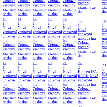
Zobrazit
Zobrazit
Zobrazit
Zobrazit
Zobrazit
všechny
vš
všechny
všechny
všechny
všechny
všechny
záznamy ze
zá
záznamy
záznamy
záznamy
záznamy
záznamy
dne
dn
ze dne
ze dne
ze dne
ze dne
ze dne
10
11
12
13
14
15
16
1
1
1
1
1
1
1
Nová
Nová
Nová
Nová
Nová
Nová
No
venkovní
venkovní
venkovní
venkovní
venkovní
venkovní
ve
úniková
úniková
úniková
úniková
úniková
úniková hra
úni
hra
hra
hra
hra
hra
Zobrazit
Zob
Zobrazit
Zobrazit
Zobrazit
Zobrazit
Zobrazit
všechny
vš
všechny
všechny
všechny
všechny
všechny
záznamy ze
zá
záznamy
záznamy
záznamy
záznamy
záznamy
dne
dn
ze dne
ze dne
ze dne
ze dne
ze dne
17
18
19
20
21
22
23
1
1
1
1
1
2
1
Nová
Nová
Nová
Nová
Nová
Koncert IFA
No
venkovní
venkovní
venkovní
venkovní
venkovní
ROCK
Nová
ve
úniková
úniková
úniková
úniková
úniková
venkovní
úni
hra
hra
hra
hra
hra
úniková hra
Zob
Zobrazit
Zobrazit
Zobrazit
Zobrazit
Zobrazit
Zobrazit
vš
všechny
všechny
všechny
všechny
všechny
všechny
zá
záznamy
záznamy
záznamy
záznamy
záznamy
záznamy ze
dn
ze dne
ze dne
ze dne
ze dne
ze dne
dne
29