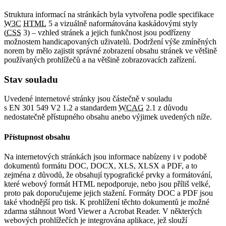
Struktura informací na stránkách byla vytvořena podle specifikace
W3C
HTML
5 a vizuálně naformátována kaskádovými styly
(
CSS
3) – vzhled stránek a jejich funkčnost jsou podřízeny
možnostem handicapovaných uživatelů. Dodržení výše zmíněných
norem by mělo zajistit správné zobrazení obsahu stránek ve většině
používaných prohlížečů a na většině zobrazovacích zařízení.
Stav souladu
Uvedené internetové stránky jsou částečně v souladu
s EN 301 549 V2 1.2 a standardem
WCAG
2.1 z důvodu
nedostatečně přístupného obsahu anebo výjimek uvedených níže.
Přístupnost obsahu
Na internetových stránkách jsou informace nabízeny i v podobě
dokumentů formátu DOC, DOCX, XLS, XLSX a PDF, a to
zejména z důvodů, že obsahují typografické prvky a formátování,
které webový formát HTML nepodporuje, nebo jsou příliš velké,
proto pak doporučujeme jejich stažení. Formáty DOC a PDF jsou
také vhodnější pro tisk. K prohlížení těchto dokumentů je možné
zdarma stáhnout Word Viewer a Acrobat Reader. V některých
webových prohlížečích je integrována aplikace, jež slouží