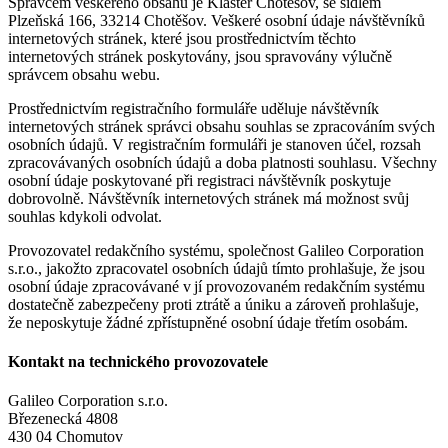
Správcem veškerého obsahu je Klášter Chotěšov, se sídlem
Plzeňská 166, 33214 Chotěšov. Veškeré osobní údaje návštěvníků
internetových stránek, které jsou prostřednictvím těchto
internetových stránek poskytovány, jsou spravovány výlučně
správcem obsahu webu.
Prostřednictvím registračního formuláře uděluje návštěvník
internetových stránek správci obsahu souhlas se zpracováním svých
osobních údajů. V registračním formuláři je stanoven účel, rozsah
zpracovávaných osobních údajů a doba platnosti souhlasu. Všechny
osobní údaje poskytované při registraci návštěvník poskytuje
dobrovolně. Návštěvník internetových stránek má možnost svůj
souhlas kdykoli odvolat.
Provozovatel redakčního systému, společnost Galileo Corporation
s.r.o., jakožto zpracovatel osobních údajů tímto prohlašuje, že jsou
osobní údaje zpracovávané v jí provozovaném redakčním systému
dostatečně zabezpečeny proti ztrátě a úniku a zároveň prohlašuje,
že neposkytuje žádné zpřístupněné osobní údaje třetím osobám.
Kontakt na technického provozovatele
Galileo Corporation s.r.o.
Březenecká 4808
430 04 Chomutov