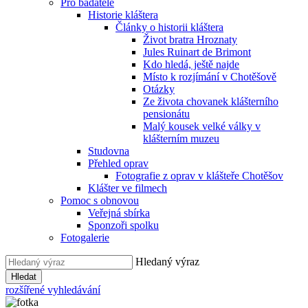
Pro badatele
Historie kláštera
Články o historii kláštera
Život bratra Hroznaty
Jules Ruinart de Brimont
Kdo hledá, ještě najde
Místo k rozjímání v Chotěšově
Otázky
Ze života chovanek klášterního
pensionátu
Malý kousek velké války v
klášterním muzeu
Studovna
Přehled oprav
Fotografie z oprav v klášteře Chotěšov
Klášter ve filmech
Pomoc s obnovou
Veřejná sbírka
Sponzoři spolku
Fotogalerie
Hledaný výraz
Hledat
rozšířené vyhledávání