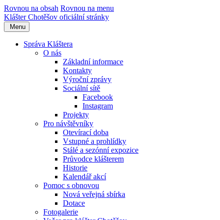
Rovnou na obsah
Rovnou na menu
Klášter Chotěšov
oficiální stránky
Menu
Správa Kláštera
O nás
Základní informace
Kontakty
Výroční zprávy
Sociální sítě
Facebook
Instagram
Projekty
Pro návštěvníky
Otevírací doba
Vstupné a prohlídky
Stálé a sezónní expozice
Průvodce klášterem
Historie
Kalendář akcí
Pomoc s obnovou
Nová veřejná sbírka
Dotace
Fotogalerie