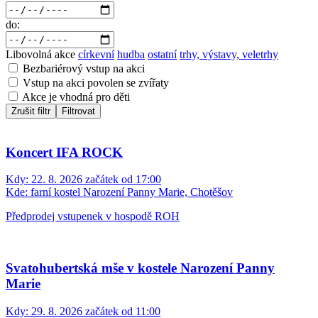
do:
Libovolná akce
církevní
hudba
ostatní
trhy, výstavy, veletrhy
Bezbariérový vstup na akci
Vstup na akci povolen se zvířaty
Akce je vhodná pro děti
Zrušit filtr
Filtrovat
Koncert IFA ROCK
Kdy:
22. 8. 2026 začátek od 17:00
Kde:
farní kostel Narození Panny Marie, Chotěšov
Předprodej vstupenek v hospodě ROH
Svatohubertská mše v kostele Narození Panny
Marie
Kdy:
29. 8. 2026 začátek od 11:00