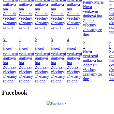
Panny Marie
úniková
úniková
úniková
úniková
úniková
bar
Nová
hra
hra
hra
hra
hra
ve
venkovní
Zobrazit
Zobrazit
Zobrazit
Zobrazit
Zobrazit
úni
úniková hra
všechny
všechny
všechny
všechny
všechny
Zob
Zobrazit
záznamy
záznamy
záznamy
záznamy
záznamy
vš
všechny
ze dne
ze dne
ze dne
ze dne
ze dne
zá
záznamy ze
dn
dne
31
1
2
3
4
5
6
1
1
1
1
1
1
1
Nová
Nová
Nová
Nová
Nová
Nová
No
venkovní
venkovní
venkovní
venkovní
venkovní
venkovní
ve
úniková
úniková
úniková
úniková
úniková
úniková hra
úni
hra
hra
hra
hra
hra
Zobrazit
Zob
Zobrazit
Zobrazit
Zobrazit
Zobrazit
Zobrazit
všechny
vš
všechny
všechny
všechny
všechny
všechny
záznamy ze
zá
záznamy
záznamy
záznamy
záznamy
záznamy
dne
dn
ze dne
ze dne
ze dne
ze dne
ze dne
Facebook