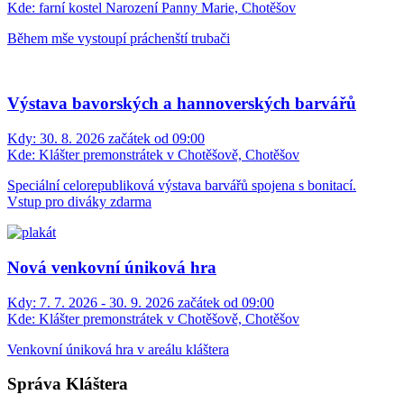
Kde:
farní kostel Narození Panny Marie, Chotěšov
Během mše vystoupí práchenští trubači
Výstava bavorských a hannoverských barvářů
Kdy:
30. 8. 2026 začátek od 09:00
Kde:
Klášter premonstrátek v Chotěšově, Chotěšov
Speciální celorepubliková výstava barvářů spojena s bonitací.
Vstup pro diváky zdarma
Nová venkovní úniková hra
Kdy:
7. 7. 2026 - 30. 9. 2026 začátek od 09:00
Kde:
Klášter premonstrátek v Chotěšově, Chotěšov
Venkovní úniková hra v areálu kláštera
Správa Kláštera