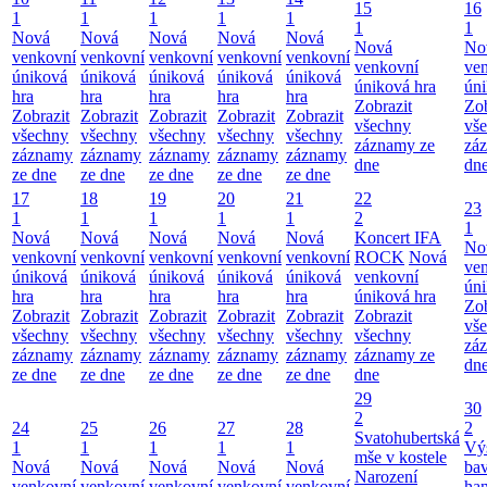
15
16
1
1
1
1
1
1
1
Nová
Nová
Nová
Nová
Nová
Nová
No
venkovní
venkovní
venkovní
venkovní
venkovní
venkovní
ve
úniková
úniková
úniková
úniková
úniková
úniková hra
úni
hra
hra
hra
hra
hra
Zobrazit
Zob
Zobrazit
Zobrazit
Zobrazit
Zobrazit
Zobrazit
všechny
vš
všechny
všechny
všechny
všechny
všechny
záznamy ze
zá
záznamy
záznamy
záznamy
záznamy
záznamy
dne
dn
ze dne
ze dne
ze dne
ze dne
ze dne
17
18
19
20
21
22
23
1
1
1
1
1
2
1
Nová
Nová
Nová
Nová
Nová
Koncert IFA
No
venkovní
venkovní
venkovní
venkovní
venkovní
ROCK
Nová
ve
úniková
úniková
úniková
úniková
úniková
venkovní
úni
hra
hra
hra
hra
hra
úniková hra
Zob
Zobrazit
Zobrazit
Zobrazit
Zobrazit
Zobrazit
Zobrazit
vš
všechny
všechny
všechny
všechny
všechny
všechny
zá
záznamy
záznamy
záznamy
záznamy
záznamy
záznamy ze
dn
ze dne
ze dne
ze dne
ze dne
ze dne
dne
29
30
2
24
25
26
27
28
2
Svatohubertská
1
1
1
1
1
Vý
mše v kostele
Nová
Nová
Nová
Nová
Nová
bav
Narození
venkovní
venkovní
venkovní
venkovní
venkovní
ha