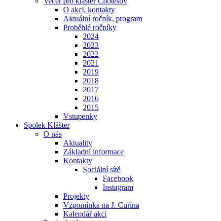
Večer pro klášter Chotěšov
O akci, kontakty
Aktuální ročník, program
Proběhlé ročníky
2024
2023
2022
2021
2019
2018
2017
2016
2015
Vstupenky
Spolek Klášter
O nás
Aktuality
Základní informace
Kontakty
Sociální sítě
Facebook
Instagram
Projekty
Vzpomínka na J. Cuřína
Kalendář akcí