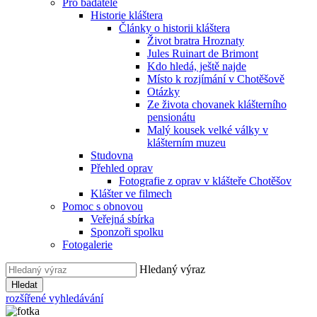
Pro badatele
Historie kláštera
Články o historii kláštera
Život bratra Hroznaty
Jules Ruinart de Brimont
Kdo hledá, ještě najde
Místo k rozjímání v Chotěšově
Otázky
Ze života chovanek klášterního
pensionátu
Malý kousek velké války v
klášterním muzeu
Studovna
Přehled oprav
Fotografie z oprav v klášteře Chotěšov
Klášter ve filmech
Pomoc s obnovou
Veřejná sbírka
Sponzoři spolku
Fotogalerie
Hledaný výraz
Hledat
rozšířené vyhledávání